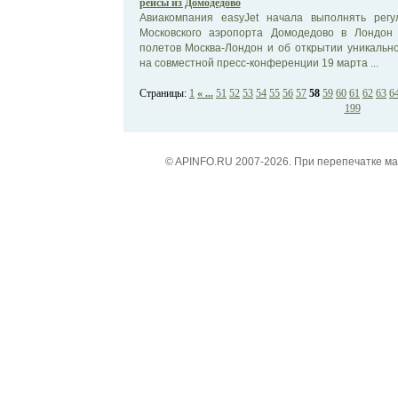
рейсы из Домодедово
Авиакомпания easyJet начала выполнять рег
Московского аэропорта Домодедово в Лондон 
полетов Москва-Лондон и об открытии уникальн
на совместной пресс-конференции 19 марта ...
Страницы:
1
« ...
51
52
53
54
55
56
57
58
59
60
61
62
63
6
199
© APINFO.RU 2007-2026. При перепечатке м