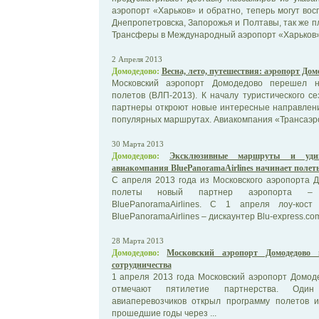
аэропорт «Харьков» и обратно, теперь могут вос
Днепропетровска, Запорожья и Полтавы, так же 
Трансферы в Международный аэропорт «Харьков» 
2 Апреля 2013
Домодедово:
Весна, лето, путешествия: аэропорт Дом
Московский аэропорт Домодедово перешел н
полетов (ВЛП-2013). К началу туристического с
партнеры откроют новые интересные направлени
популярных маршрутах. Авиакомпания «Трансаэро
30 Марта 2013
Домодедово:
Эксклюзивные маршруты и удив
авиакомпания BluePanoramaAirlines начинает полет
С апреля 2013 года из Московского аэропорта 
полеты новый партнер аэропорта – и
BluePanoramaAirlines. С 1 апреля лоу-кост
BluePanoramaAirlines – дискаунтер Blu-express.com
28 Марта 2013
Домодедово:
Московский аэропорт Домодедово 
сотрудничества
1 апреля 2013 года Московский аэропорт Домод
отмечают пятилетие партнерства. Оди
авиаперевозчиков открыл программу полетов и
прошедшие годы через ...