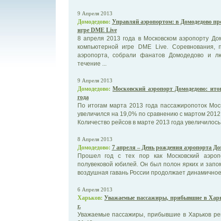
9 Апреля 2013
Домодедово:
Управляй аэропортом: в Домодедово п
игре DME Live
8 апреля 2013 года в Московском аэропорту Д
компьютерной игре DME Live. Соревнования,
аэропорта, собрали фанатов Домодедово и л
течение ...
9 Апреля 2013
Домодедово:
Московский аэропорт Домодедово: итог
года
По итогам марта 2013 года пассажиропоток Мос
увеличился на 19,0% по сравнению с мартом 2012 
Количество рейсов в марте 2013 года увеличилось .
8 Апреля 2013
Домодедово:
7 апреля – День рождения аэропорта До
Прошел год с тех пор как Московский аэроп
полувековой юбилей. Он был полон ярких и зап
воздушная гавань России продолжает динамичное р
6 Апреля 2013
Харьков:
Уважаемые пассажиры, прибывшие в Харь
г.
Уважаемые пассажиры, прибывшие в Харьков рей