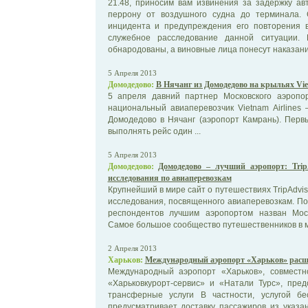
21.48, приносим вам извинения за задержку ав
перрону от воздушного судна до терминала.
инцидента и предупреждения его повторения 
служебное расследование данной ситуации. 
обнародованы, а виновные лица понесут наказание. 
5 Апреля 2013
Домодедово:
В Нячанг из Домодедово на крыльях Viet
5 апреля давний партнер Московского аэропо
национальный авиаперевозчик Vietnam Airlines
Домодедово в Нячанг (аэропорт Камрань). Перв
выполнять рейс один ...
5 Апреля 2013
Домодедово:
Домодедово – лучший аэропорт: Trip
исследования по авиаперевозкам
Крупнейший в мире сайт о путешествиях TripAdvis
исследования, посвященного авиаперевозкам. По
респондентов лучшим аэропортом назван Мос
Самое большое сообщество путешественников в ми
2 Апреля 2013
Харьков:
Международный аэропорт «Харьков» расш
Международный аэропорт «Харьков», совмест
«Харьковкурорт-сервис» и «Натали Турс», пре
трансферные услуги В частности, услугой бе
предусматривает доставку пассажиров из указ