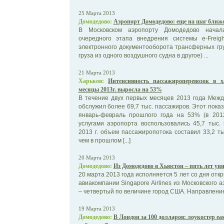
25 Марта 2013
Домодедово:
Аэропорт Домодедово: еще на шаг ближе 
В Московском аэропорту Домодедово начала
очередного этапа внедрения системы e-Frei
электронного документооборота трансферных гр
груза из одного воздушного судна в другое) ...
21 Марта 2013
Харьков:
Интенсивность пассажироперевозок в 
месяцы 2013г. выросла на 53%
В течение двух первых месяцев 2013 года Меж
обслужил более 69,7 тыс. пассажиров. Этот пока
январь-февраль прошлого года на 53% (в 201
услугами аэропорта воспользовались 45,7 тыс.
2013 г. объем пассажиропотока составил 33,2 ты
чем в прошлом [...]
20 Марта 2013
Домодедово:
Из Домодедово в Хьюстон – пять лет у
20 марта 2013 года исполняется 5 лет со дня от
авиакомпании Singapore Airlines из Московского
– четвертый по величине город США. Направление 
19 Марта 2013
Домодедово:
В Лондон за 100 долларов: лоукостер e