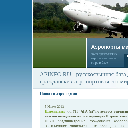
Аэропорты м
9439 гражданских
аэропортов всего
мира в базе
APINFO.RU - русскоязычная база
гражданских аэропортов всего ми
Новости аэропортов
5 Марта 2012
Шереметьево:
ФГУП “АГА (а)” по вопросу реализац
взлетно-посадочной полосы аэропорта Шереметьево
ФГУП “Администрация гражданских аэропорт
во внимание многочисленные обращения по 