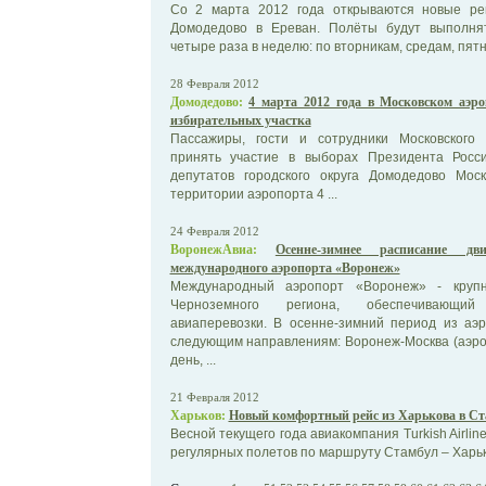
Со 2 марта 2012 года открываются новые ре
Домодедово в Ереван. Полёты будут выполня
четыре раза в неделю: по вторникам, средам, пятни
28 Февраля 2012
Домодедово:
4 марта 2012 года в Московском аэр
избирательных участка
Пассажиры, гости и сотрудники Московского
принять участие в выборах Президента Росс
депутатов городского округа Домодедово Моск
территории аэропорта 4 ...
24 Февраля 2012
ВоронежАвиа:
Осенне-зимнее расписание д
международного аэропорта «Воронеж»
Международный аэропорт «Воронеж» - крупн
Черноземного региона, обеспечивающий
авиаперевозки. В осенне-зимний период из аэ
следующим направлениям: Воронеж-Москва (аэро
день, ...
21 Февраля 2012
Харьков:
Новый комфортный рейс из Харькова в С
Весной текущего года авиакомпания Turkish Airli
регулярных полетов по маршруту Стамбул – Харьк