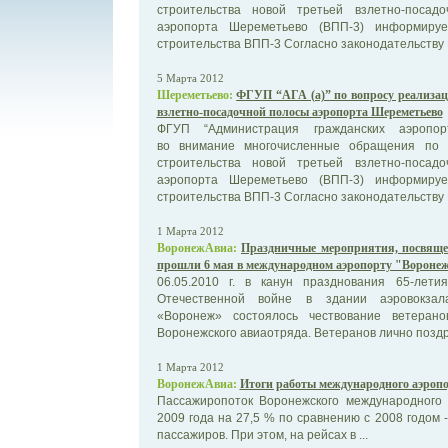
строительства новой третьей взлетно-посад
аэропорта Шереметьево (ВПП-3) информиру
строительства ВПП-3 Согласно законодательству 
5 Марта 2012
Шереметьево:
ФГУП “АГА (а)” по вопросу реализац
взлетно-посадочной полосы аэропорта Шереметьево
ФГУП “Администрация гражданских аэропорт
во внимание многочисленные обращения по 
строительства новой третьей взлетно-посад
аэропорта Шереметьево (ВПП-3) информиру
строительства ВПП-3 Согласно законодательству 
1 Марта 2012
ВоронежАвиа:
Праздничные мероприятия, посвяще
прошли 6 мая в международном аэропорту "Вороне
06.05.2010 г. в канун празднования 65-лет
Отечественной войне в здании аэровокзал
«Воронеж» состоялось чествование ветеран
Воронежского авиаотряда. Ветеранов лично поздра
1 Марта 2012
ВоронежАвиа:
Итоги работы международного аэропо
Пассажиропоток Воронежского международного 
2009 года на 27,5 % по сравнению с 2008 годом -
пассажиров. При этом, на рейсах в ...