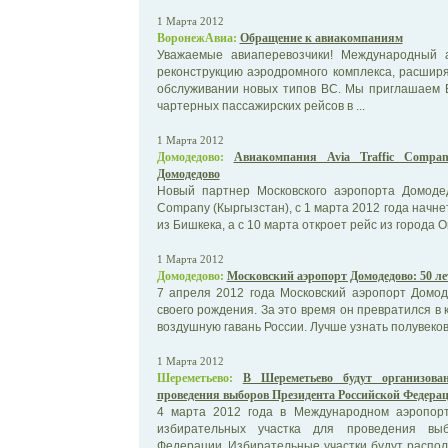
1 Марта 2012
ВоронежАвиа:
Обращение к авиакомпаниям
Уважаемые авиаперевозчики! Международный 
реконструкцию аэродромного комплекса, расшир
обслуживании новых типов ВС. Мы приглашаем 
чартерных пассажирских рейсов в ...
1 Марта 2012
Домодедово:
Авиакомпания Avia Traffic Compa
Домодедово
Новый партнер Московского аэропорта Домодедо
Company (Кыргызстан), с 1 марта 2012 года начн
из Бишкека, а с 10 марта откроет рейс из города Ош
1 Марта 2012
Домодедово:
Московский аэропорт Домодедово: 50 ле
7 апреля 2012 года Московский аэропорт Домод
своего рождения. За это время он превратился в
воздушную гавань России. Лучше узнать полувеков
1 Марта 2012
Шереметьево:
В Шереметьево будут организова
проведения выборов Президента Российской Федера
4 марта 2012 года в Международном аэропор
избирательных участка для проведения выб
Федерации. Избирательные участки будут распола