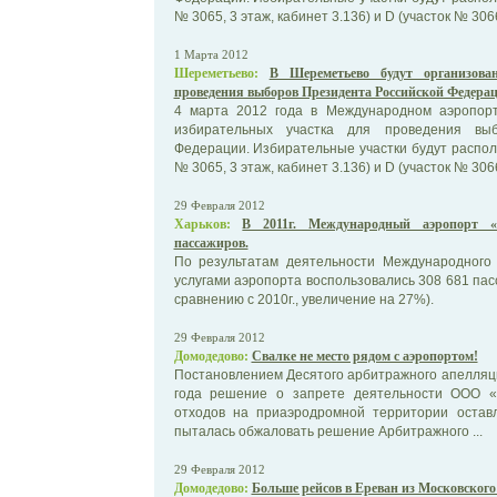
№ 3065, 3 этаж, кабинет 3.136) и D (участок № 3066,
1 Марта 2012
Шереметьево:
В Шереметьево будут организова
проведения выборов Президента Российской Федера
4 марта 2012 года в Международном аэропор
избирательных участка для проведения выб
Федерации. Избирательные участки будут распола
№ 3065, 3 этаж, кабинет 3.136) и D (участок № 3066,
29 Февраля 2012
Харьков:
В 2011г. Международный аэропорт «
пассажиров.
По результатам деятельности Международного 
услугами аэропорта воспользовались 308 681 пас
сравнению с 2010г., увеличение на 27%).
29 Февраля 2012
Домодедово:
Свалке не место рядом с аэропортом!
Постановлением Десятого арбитражного апелляци
года решение о запрете деятельности ООО 
отходов на приаэродромной территории остав
пыталась обжаловать решение Арбитражного ...
29 Февраля 2012
Домодедово:
Больше рейсов в Ереван из Московского