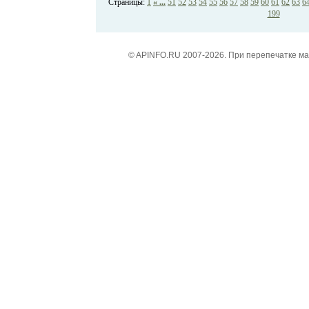
Страницы:
1
« ...
51
52
53
54
55
56
57
58
59
60
61
62
63
6
199
© APINFO.RU 2007-2026. При перепечатке м