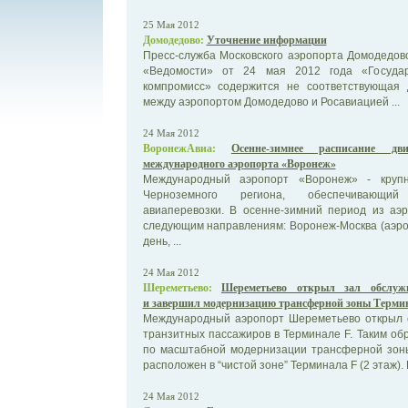
25 Мая 2012
Домодедово:
Уточнение информации
Пресс-служба Московского аэропорта Домодедово
«Ведомости» от 24 мая 2012 года «Госуда
компромисс» содержится не соответствующая 
между аэропортом Домодедово и Росавиацией ...
24 Мая 2012
ВоронежАвиа:
Осенне-зимнее расписание д
международного аэропорта «Воронеж»
Международный аэропорт «Воронеж» - крупн
Черноземного региона, обеспечивающий
авиаперевозки. В осенне-зимний период из аэ
следующим направлениям: Воронеж-Москва (аэро
день, ...
24 Мая 2012
Шереметьево:
Шереметьево открыл зал обслуж
и завершил модернизацию трансферной зоны Терми
Международный аэропорт Шереметьево открыл 
транзитных пассажиров в Терминале F. Таким об
по масштабной модернизации трансферной зон
расположен в “чистой зоне” Терминала F (2 этаж). Ег
24 Мая 2012