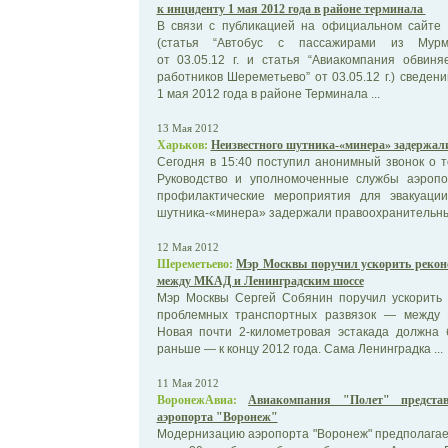
к инциденту 1 мая 2012 года в районе терминала
В связи с публикацией на официальном сайте 
(статья “Автобус с пассажирами из Мурм
от 03.05.12 г. и статья “Авиакомпания обвин
работников Шереметьево” от 03.05.12 г.) сведе
1 мая 2012 года в районе Терминала ...
13 Мая 2012
Харьков:
Неизвестного шутника-«минера» задержали
Сегодня в 15:40 поступил анонимный звонок о 
Руководство и уполномоченные службы аэроп
профилактические мероприятия для эвакуаци
шутника-«минера» задержали правоохранительны
12 Мая 2012
Шереметьево:
Мэр Москвы поручил ускорить рекон
между МКАД и Ленинградским шоссе
Мэр Москвы Сергей Собянин поручил ускорить 
проблемных транспортных развязок — между 
Новая почти 2-километровая эстакада должна 
раньше — к концу 2012 года. Сама Ленинградка ...
11 Мая 2012
ВоронежАвиа:
Авиакомпания "Полет" предста
аэропорта "Воронеж"
Модернизацию аэропорта "Воронеж" предполагает