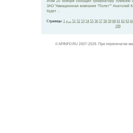
этом 20 ноября сообщил губернатору Алексею 
ЗАО "Авиационная компания "Полет"" Анатолий Ка
будет ...
Страницы:
1
« ...
51
52
53
54
55
56
57
58
59
60
61
62
63
6
199
© APINFO.RU 2007-2026. При перепечатке м