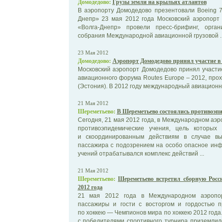
Домодедово:
Грузы земли на крыльях атлантов
В аэропорту Домодедово презентовали Boeing 7
Днепр» 23 мая 2012 года Московский аэропорт
«Волга-Днепр» провели пресс-брифинг, орга
собрания Международной авиационной грузовой ..
23 Мая 2012
Домодедово:
Аэропорт Домодедово принял участие в
Московский аэропорт Домодедово принял участи
авиационного форума Routes Europe – 2012, прох
(Эстония). В 2012 году международный авиационны
21 Мая 2012
Шереметьево:
В Шереметьево состоялись противоэп
Сегодня, 21 мая 2012 года, в Международном аэ
противоэпидемические учения, цель которых
и скоординированным действиям в случае в
пассажира с подозрением на особо опасное инф
учений отрабатывался комплекс действий ...
21 Мая 2012
Шереметьево:
Шереметьево встретил сборную Рос
2012 года
21 мая 2012 года в Международном аэропор
пассажиры и гости с восторгом и гордостью п
по хоккею — Чемпионов мира по хоккею 2012 года
с победителями спортивного турнира приземли