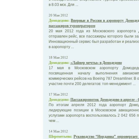
в 8.03 мск. Для ...
20 Мая 2012
Домодедово:
Впервые в России в аэропорту Домодед
пассажиров туроператором
20 мая 2012 года из Московского аэропорта
отправлен рейс, все пассажиры которого были з
Инновационный сервис был разработан и реализ
в аэропорту ...
18 Мая 2012
Домодедово:
«Лайнер мечты» в Домодедово
17 мая в Московском аэропорту Домодедо
посвященная началу выполнения авиакомп
коммерческих рейсов на Boeing 787 Dreamliner. 
участие почти 200 делегатов: топ-менеджмент ...
17 Мая 2012
Домодедово:
Пассажиропоток Домодедово в апреле - 
По итогам апреля 2012 года аэропорт Домо
лидирующие позиции в Московском авиационн
услугами аэропорта воспользовалось 2 042 656 п
чем ...
14 Мая 2012
Шереметьево:
Руководство “Нордавиа” опровергает