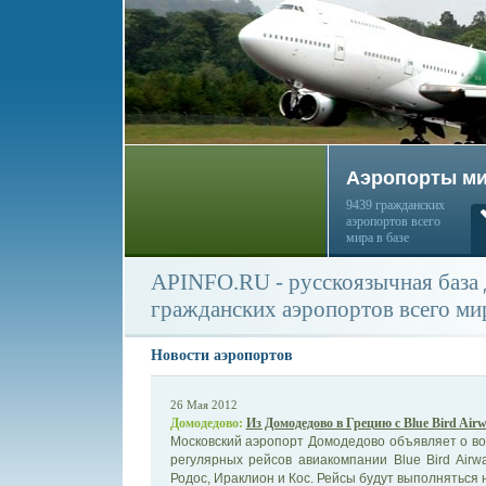
Аэропорты м
9439 гражданских
аэропортов всего
мира в базе
APINFO.RU - русскоязычная база
гражданских аэропортов всего ми
Новости аэропортов
26 Мая 2012
Домодедово:
Из Домодедово в Грецию с Blue Bird Air
Московский аэропорт Домодедово объявляет о во
регулярных рейсов авиакомпании Blue Bird Airwa
Родос, Ираклион и Кос. Рейсы будут выполняться н