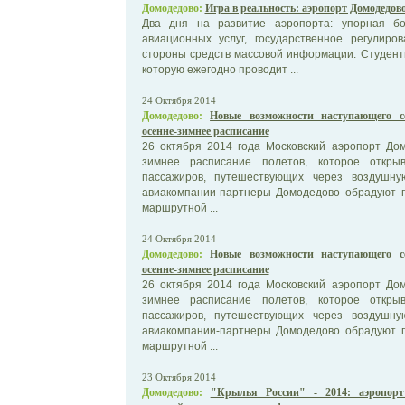
Домодедово:
Игра в реальность: аэропорт Домодедо
Два дня на развитие аэропорта: упорная б
авиационных услуг, государственное регулир
стороны средств массовой информации. Студент
которую ежегодно проводит ...
24 Октября 2014
Домодедово:
Новые возможности наступающего се
осенне-зимнее расписание
26 октября 2014 года Московский аэропорт До
зимнее расписание полетов, которое откры
пассажиров, путешествующих через воздушну
авиакомпании-партнеры Домодедово обрадуют 
маршрутной ...
24 Октября 2014
Домодедово:
Новые возможности наступающего се
осенне-зимнее расписание
26 октября 2014 года Московский аэропорт До
зимнее расписание полетов, которое откры
пассажиров, путешествующих через воздушну
авиакомпании-партнеры Домодедово обрадуют 
маршрутной ...
23 Октября 2014
Домодедово:
"Крылья России" - 2014: аэропор