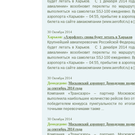
будет летать в Харьков. С 1 декабря 2014 го
авиалинии» возобновит перелеты по маршруту
выполняться на самолетах SSJ-100 ежедневно. 
аэропорта «Харьков» – 04:55, прибытие в аэропо
билета на сайте авиакомпании (www.aeroflot.ru) в 
30 Октября 2014
Харьков:
«Аэрофлот» снова будет летать в Харьков
Крупнейший авиаперевозчик Российской Федерац
будет летать в Харьков. С 1 декабря 2014 го
авиалинии» возобновит перелеты по маршруту
выполняться на самолетах SSJ-100 ежедневно. 
аэропорта «Харьков» – 04:55, прибытие в аэропо
билета на сайте авиакомпании (www.aeroflot.ru) в 
30 Октября 2014
Домодедово:
Московский аэропорт Домодедово подве
за сентябрь 2014 года
Компания «Трансаэро» – партнер Московск
выполнила наибольшее количество рейсов без от
победителем конкурса пунктуальности по итог
точными перевозчиками также ...
30 Октября 2014
Домодедово:
Московский аэропорт Домодедово подве
за сентябрь 2014 года
Компания «Трансаэро» – партнер Московск