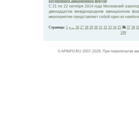
крупнейшем авиационном форуме
С 21 по 22 октября 2014 года Московский аэропо
двенадцатом международном авиационном фор
мероприятие представляет собой одно из наиболе
Страницы:
1
« ...
26
27
28
29
30
31
32
33
34
35
36
37
38
3
199
© APINFO.RU 2007-2026. При перепечатке м