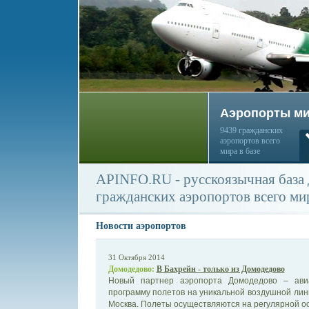
Аэропорты м
9439 гражданских
аэропортов всего
мира в базе
APINFO.RU - русскоязычная база
гражданских аэропортов всего ми
Новости аэропортов
31 Октября 2014
Домодедово:
В Бахрейн - только из Домодедово
Новый партнер аэропорта Домодедово – авиа
программу полетов на уникальной воздушной лин
Москва. Полеты осуществляются на регулярной осн