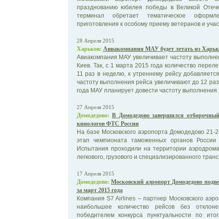
празднованию юбилея победы в Великой Отече
терминал обретает тематическое оформле
приготовления к особому приему ветеранов и участ
28 Апреля 2015
Харьков:
Авиакомпания МАУ будет летать из Харьк
Авиакомпания МАУ увеличивает частоту выполне
Киев. Так, с 1 марта 2015 года количество перел
11 раз в неделю, к утреннему рейсу добавляетс
частоту выполнения рейса увеличивают до 12 раз 
года МАУ планирует довести частоту выполнения 
27 Апреля 2015
Домодедово:
В Домодедово завершился отборочный
кинологов ФТС России
На базе Московского аэропорта Домодедово 21-
этап чемпионата таможенных органов России с
Испытания проходили на территории аэродрома
легкового, грузового и специализированного транс
17 Апреля 2015
Домодедово:
Московский аэропорт Домодедово подве
за март 2015 года
Компания S7 Airlines – партнер Московского аэ
наибольшее количество рейсов без отклон
победителем конкурса пунктуальности по ит