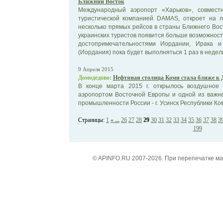
Ближний Восток
Международный аэропорт «Харьков», совмест
туристической компанией DAMAS, откроет на л
несколько прямых рейсов в страны Ближнего Вост
украинских туристов появится больше возможност
достопримечательностями Иордании, Ирака и
(Иордания) пока будет выполняться 1 раз в недел
9 Апреля 2015
Домодедово:
Нефтяная столица Коми стала ближе к 
В конце марта 2015 г. открылось воздушное
аэропортом Восточной Европы и одной из важн
промышленности России - г. Усинск Республики Ко
Страницы:
1
« ...
26
27
28
29
30
31
32
33
34
35
36
37
38
3
199
© APINFO.RU 2007-2026. При перепечатке м