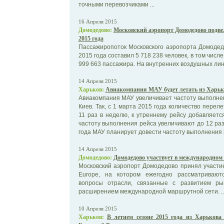
точными перевозчиками ...
16 Апреля 2015
Домодедово:
Московский аэропорт Домодедово подве
2015 года
Пассажиропоток Московского аэропорта Домодед
2015 года составил 5 718 238 человек, в том чис
999 663 пассажира. На внутренних воздушных лини
14 Апреля 2015
Харьков:
Авиакомпания МАУ будет летать из Харьк
Авиакомпания МАУ увеличивает частоту выполне
Киев. Так, с 1 марта 2015 года количество перел
11 раз в неделю, к утреннему рейсу добавляетс
частоту выполнения рейса увеличивают до 12 раз
года МАУ планирует довести частоту выполнения 
14 Апреля 2015
Домодедово:
Домодедово участвует в международном 
Московский аэропорт Домодедово принял участи
Europe, на котором ежегодно рассматриваю
вопросы отрасли, связанные с развитием ры
расширением международной маршрутной сети. ..
10 Апреля 2015
Харьков:
В летнем сезоне 2015 года из Харькова