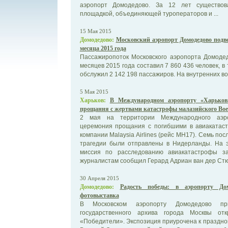
аэропорт Домодедово. За 12 лет существов
площадкой, объединяющей туроператоров и ...
15 Мая 2015
Домодедово:
Московский аэропорт Домодедово подве
месяца 2015 года
Пассажиропоток Московского аэропорта Домоде
месяцев 2015 года составил 7 860 436 человек, в
обслужил 2 142 198 пассажиров. На внутренних во
5 Мая 2015
Харьков:
В Международном аэропорту «Харьков
прощання с жертвами катастрофы малазийского Boe
2 мая на территории Международного аэро
церемония прощания с погибшими в авиакатаст
компании Malaysia Airlines (рейс MH17). Семь по
трагедии были отправлены в Нидерланды. На 
миссия по расследованию авиакатастрофы з
журналистам сообщил Герард Адриан ван дер Стю
30 Апреля 2015
Домодедово:
Радость победы: в аэропорту До
фотовыставка
В Московском аэропорту Домодедово при
государственного архива города Москвы от
«Победители». Экспозиция приурочена к праздн