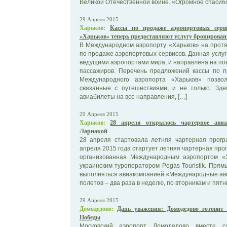
Великой Отечественной войне. «Огромное спасибо 
29 Апреля 2015
Харьков:
Кассы по продаже аэропортовых серв
«Харьков» теперь предоставляют услугу бронирован
В Международном аэропорту «Харьков» на протя
по продаже аэропортовых сервисов. Данная услу
ведущими аэропортами мира, и направлена на п
пассажиров. Перечень предложений кассы по п
Международного аэропорта «Харьков» позво
связанные с путешествиями, и не только. Зде
авиабилеты на все направления, […]
29 Апреля 2015
Харьков:
28 апреля открылось чартерное ави
Ларнакой
28 апреля стартовала летняя чартерная прог
апреля 2015 года стартует летняя чартерная прог
организованная Международным аэропортом «
украинским туроператором Pegas Touristik. Пря
выполняться авиакомпанией «Международные ави
полетов – два раза в неделю, по вторникам и пятн
29 Апреля 2015
Домодедово:
Дань уважения: Домодедово готовит
Победы
Московский аэропорт Домодедово вместе с