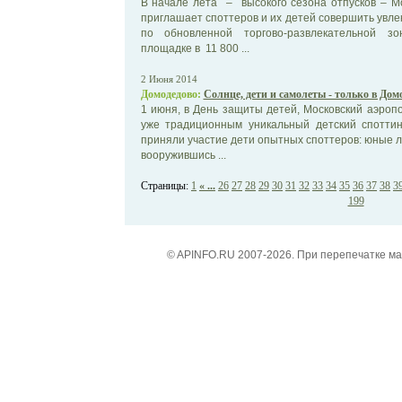
В начале лета – высокого сезона отпусков – М
приглашает споттеров и их детей совершить увле
по обновленной торгово-развлекательной з
площадке в 11 800 ...
2 Июня 2014
Домодедово:
Солнце, дети и самолеты - только в Дом
1 июня, в День защиты детей, Московский аэро
уже традиционным уникальный детский споттин
приняли участие дети опытных споттеров: юные 
вооружившись ...
Страницы:
1
« ...
26
27
28
29
30
31
32
33
34
35
36
37
38
3
199
© APINFO.RU 2007-2026. При перепечатке м