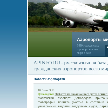
Аэропорты м
9439 гражданских
аэропортов всего
мира в базе
APINFO.RU - русскоязычная база
гражданских аэропортов всего ми
Новости аэропортов
18 Июня 2014
Домодедово:
Любителям авиационного фото: летние 
Московский аэропорт Домодедово приглаш
фотографии принять участие в споттинге 
уникальными кадрами воздушных судов, парящ