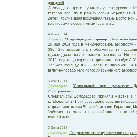
для детей
Домодедово провел уникальную экскурсию «Не
которая прошла в рамках серии мероприятий
детей. Крупнейшая воздушная гавань Восточной 
партнерами оказала юным гостям и ...
4 Июня 2014
Харьков:
Международный аэропорт «Харьков» приня
29 мая 2014 года в Международном аэропорту «
330. Это первый опыт обслуживания пассажир
грузоподъемности в практике аэропорта. Не сч
2012 году, когда аэропорт принимал аэробус А-3
Харьков команду ФК «Спортинг Лиссабон» и г
взлетно-посадочную полосу харьковского аэропор
3 Июня 2014
Домодедово:
Уникальный путь развития: До
Аэротрополиса
Специалисты Домодедово приняли участие в 4
конференции «Пути совершенствования инфрастр
с представителями Великобритании, Германии, М
Узбекистана эксперты российского рынка об
важнейшего ...
3 Июня 2014
Домодедово:
Гастрономическое путешествие по кухн