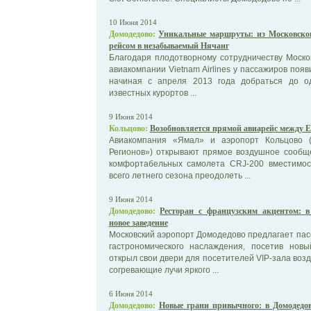
10 Июня 2014
Домодедово:
Уникальные маршруты: из Московско
рейсом в незабываемый Нячанг
Благодаря плодотворному сотрудничеству Моско
авиакомпании Vietnam Airlines у пассажиров поя
начиная с апреля 2013 года добраться до о
известных курортов ...
9 Июня 2014
Кольцово:
Возобновляется прямой авиарейс между 
Авиакомпания «Ямал» и аэропорт Кольцово (
Регионов») открывают прямое воздушное сообщ
комфортабельных самолета CRJ-200 вместимос
всего летнего сезона преодолеть ...
9 Июня 2014
Домодедово:
Ресторан с французским акцентом: в
новое заведение
Московский аэропорт Домодедово предлагает пас
гастрономического наслаждения, посетив новы
открыл свои двери для посетителей VIP-зала возд
согревающие лучи яркого ...
6 Июня 2014
Домодедово:
Новые грани привычного: в Домодедо