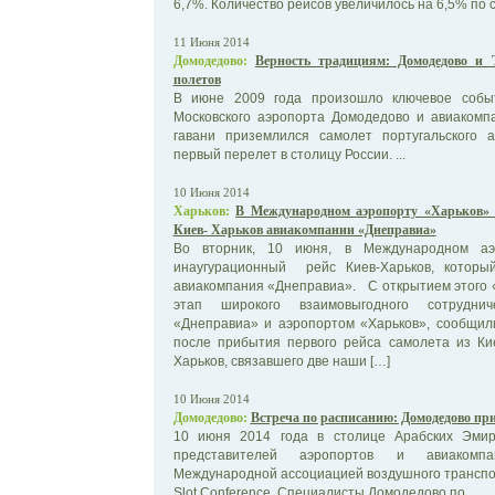
6,7%. Количество рейсов увеличилось на 6,5% по 
11 Июня 2014
Домодедово:
Верность традициям: Домодедово и 
полетов
В июне 2009 года произошло ключевое событ
Московского аэропорта Домодедово и авиакомпа
гавани приземлился самолет португальского а
первый перелет в столицу России. ...
10 Июня 2014
Харьков:
В Международном аэропорту «Харьков» 
Киев- Харьков авиакомпании «Днеправиа»
Во вторник, 10 июня, в Международном аэр
инаугурационный рейс Киев-Харьков, которы
авиакомпания «Днеправиа». С открытием этого 
этап широкого взаимовыгодного сотрудни
«Днеправиа» и аэропортом «Харьков», сообщил
после прибытия первого рейса самолета из К
Харьков, связавшего две наши […]
10 Июня 2014
Домодедово:
Встреча по расписанию: Домодедово прин
10 июня 2014 года в столице Арабских Эмир
представителей аэропортов и авиакомпа
Международной ассоциацией воздушного транспор
Slot Conference. Специалисты Домодедово по ...