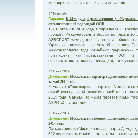
Мероприятие состоится 26 июня 2014 года ...
17 Июня 2014
Харьков:
В Международном аэропорту «Харьков» 
организованный под эгидой ООН
16-18 октября 2014 года в терминале С Между
пройдет Международный форум по развитию с
AGROPORT (www.agro-port.com). Крупнейшее отр
Украины организовано в рамках объявленного О
Международного года семейных фермерских х
приглашены как представители ООН и 
сельскохозяйственная организация), так и украинс
17 Июня 2014
Домодедово:
Московский аэропорт Домодедово подве
за май 2014 года
Компания «Трансаэро» – партнер Московского 
самой пунктуальной авиакомпанией по итогам к
2014 года. Самыми точными перевозчиками так
АЭРО, «Северсталь», ...
11 Июня 2014
Домодедово:
Московский аэропорт Домодедово подвел
2014 года
Пассажиропоток Московского аэропорта Домодедов
632 человек и превысил показатели аналогично