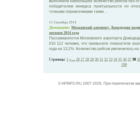
выполнила наибольшее количество рейсов без от
победителем конкурса пунктуальности по итог
точными перевозчиками также ...
11 Сентября 2014
Домодедово:
Московский аэропорт Домодедово подве
месяцев 2014 года
Пассажиропоток Московского аэропорта Домодедов
010 112 человек, что превысило показатели ан
года на 13,2%. Количество рейсов увеличилось на 8
Страницы:
1
« ...
26
27
28
29
30
31
32
33
34
35
36
37
38
3
199
© APINFO.RU 2007-2026. При перепечатке м