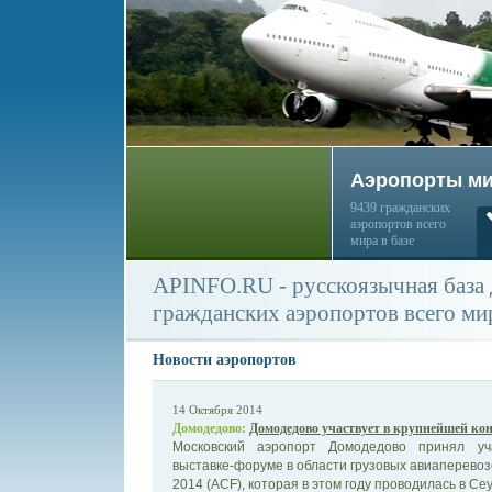
Аэропорты м
9439 гражданских
аэропортов всего
мира в базе
APINFO.RU - русскоязычная база
гражданских аэропортов всего ми
Новости аэропортов
14 Октября 2014
Домодедово:
Домодедово участвует в крупнейшей к
Московский аэропорт Домодедово принял уч
выставке-форуме в области грузовых авиаперевозо
2014 (ACF), которая в этом году проводилась в Сеул