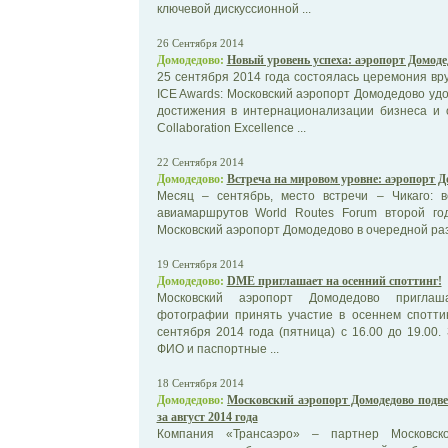
ключевой дискуссионной ...
26 Сентября 2014
Домодедово:
Новый уровень успеха: аэропорт Домоде
25 сентября 2014 года состоялась церемония вру
ICE Awards: Московский аэропорт Домодедово у
достижения в интернационализации бизнеса и об
Collaboration Excellence ...
22 Сентября 2014
Домодедово:
Встреча на мировом уровне: аэропорт Д
Месяц – сентябрь, место встречи – Чикаго:
авиамаршрутов World Routes Forum второй го
Московский аэропорт Домодедово в очередной раз с
19 Сентября 2014
Домодедово:
DME приглашает на осенний споттинг!
Московский аэропорт Домодедово приглаш
фотографии принять участие в осеннем спотти
сентября 2014 года (пятница) с 16.00 до 19.00.
ФИО и паспортные ...
18 Сентября 2014
Домодедово:
Московский аэропорт Домодедово подве
за август 2014 года
Компания «Трансаэро» – партнер Московск