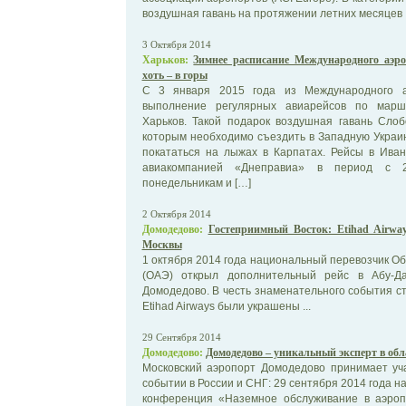
воздушная гавань на протяжении летних месяцев .
3 Октября 2014
Харьков:
Зимнее расписание Международного аэро
хоть – в горы
С 3 января 2015 года из Международного а
выполнение регулярных авиарейсов по маршр
Харьков. Такой подарок воздушная гавань Сло
которым необходимо съездить в Западную Украи
покататься на лыжах в Карпатах. Рейсы в Иван
авиакомпанией «Днеправиа» в период с 2
понедельникам и […]
2 Октября 2014
Домодедово:
Гостеприимный Восток: Etihad Airway
Москвы
1 октября 2014 года национальный перевозчик 
(ОАЭ) открыл дополнительный рейс в Абу-Да
Домодедово. В честь знаменательного события с
Etihad Airways были украшены ...
29 Сентября 2014
Домодедово:
Домодедово – уникальный эксперт в обл
Московский аэропорт Домодедово принимает уч
событии в России и СНГ: 29 сентября 2014 года 
конференция «Наземное обслуживание в аэроп