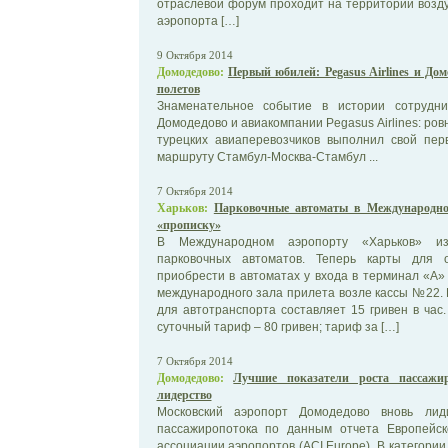
отраслевой форум проходит на территории возд
аэропорта […]
9 Октября 2014
Домодедово:
Первый юбилей: Pegasus Airlines и До
полетов
Знаменательное событие в истории сотрудни
Домодедово и авиакомпании Pegasus Airlines: ров
турецких авиаперевозчиков выполнил свой пер
маршруту Стамбул-Москва-Стамбул ...
7 Октября 2014
Харьков:
Парковочные автоматы в Международно
«прописку»
В Международном аэропорту «Харьков» из
парковочных автоматов. Теперь карты для 
приобрести в автоматах у входа в терминал «А»
международного зала прилета возле кассы №22.
для автотранспорта составляет 15 гривен в час
суточный тариф – 80 гривен; тариф за […]
7 Октября 2014
Домодедово:
Лучшие показатели роста пассажир
лидерство
Московский аэропорт Домодедово вновь лид
пассажиропотока по данным отчета Европейс
ассоциации аэропортов (ACI Europe). В категори