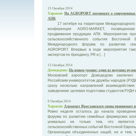
13 Октября 2014
Харьков:
На AGROPORT поговорят о современных 
АПК
17 октября на территории Международного а
конференция AGRO-MARKET, посвященная
продвижения продукции АПК. Мероприятие прой
сельскохозяйственного события Восточно
Международного форума по развитию сем
AGROPORT. Впервые в ходе мероприятия тако
экспертов по брендингу, PR и […]
13 Октября 2014
Домодедово:
На новом уровне: один из ведущих вузо
Московский аэропорт Домодедово заключил 
Российским университетом дружбы народов (РУД
сразу несколько направлений взаимодействи
заведением: целевая подготовка студентов РУДН в 
9 Октября 2014
Харьков:
Аэропорт Ярославского снова принимает в
Ровно неделя осталось до начала проведени
форума по развитию семейных фермерских хо
уникально не только тем, что являетс
сельскохозяйственных событий Восточной Европы
Организации объединенных наций, но и тем, 