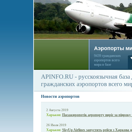
Аэропорты м
9439 гражданских
аэропортов всего
мира в базе
APINFO.RU - русскоязычная база
гражданских аэропортов всего ми
Новости аэропортов
2 Августа 2019
Харьков:
Пасажиропотік аеропорту виріс за півроку
26 Июля 2019
Харьков:
SkyUp Airlines запустить рейси з Харкова 