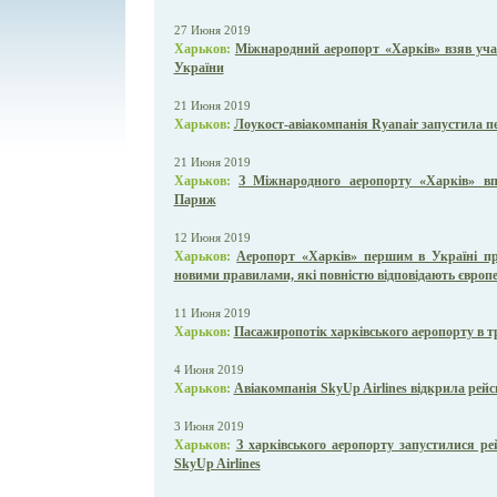
27 Июня 2019
Харьков:
Міжнародний аеропорт «Харків» взяв участ
України
21 Июня 2019
Харьков:
Лоукост-авіакомпанія Ryanair запустила п
21 Июня 2019
Харьков:
З Міжнародного аеропорту «Харків» в
Париж
12 Июня 2019
Харьков:
Аеропорт «Харків» першим в Україні пр
новими правилами, які повністю відповідають європ
11 Июня 2019
Харьков:
Пасажиропотік харківського аеропорту в т
4 Июня 2019
Харьков:
Авіакомпанія SkyUp Airlines відкрила рейси
3 Июня 2019
Харьков:
З харківського аеропорту запустилися ре
SkyUp Airlines