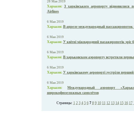
28 Мая 2019
Харьков:
З харківського аеропорту відновилися 
Airlines
6 Мая 2019
Харьков:
В апреле международный пассажиропоток 
6 Мая 2019
Харьков:
У квітні міжнародний пасажиропотік зріс б
6 Мая 2019
Харьков:
В харьковском аэропорту встретили первый
6 Мая 2019
Харьков:
У харківському аеропорті зустріли перший 
6 Мая 2019
Харьков:
Международный аэропорт «Харько
широкофюзеляжных самолётов
Страницы:
1
2
3
4
5
6
7
8
9
10
11
12
13
14
15
16
17