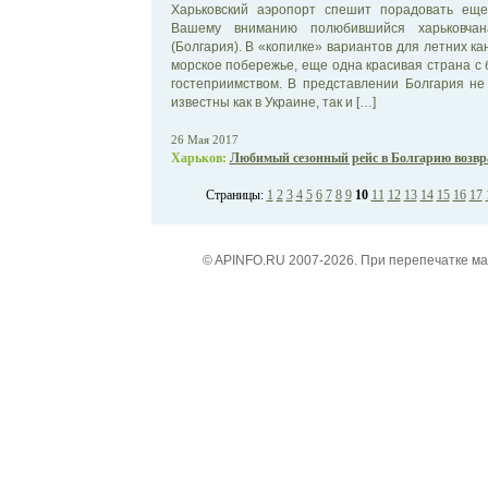
Харьковский аэропорт спешит порадовать ещ
Вашему вниманию полюбившийся харьковча
(Болгария). В «копилке» вариантов для летних к
морское побережье, еще одна красивая страна с 
гостеприимством. В представлении Болгария не
известны как в Украине, так и […]
26 Мая 2017
Харьков:
Любимый сезонный рейс в Болгарию возвр
Страницы:
1
2
3
4
5
6
7
8
9
10
11
12
13
14
15
16
17
© APINFO.RU 2007-2026. При перепечатке м