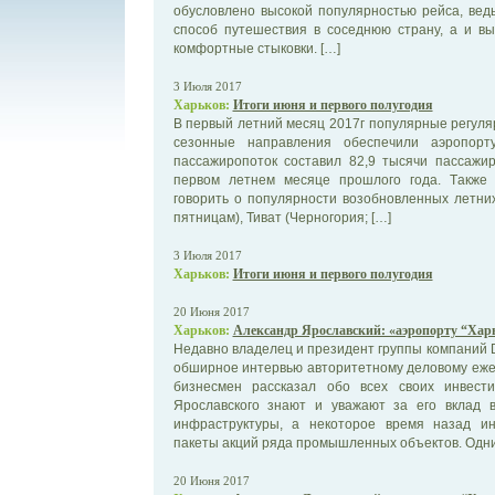
обусловлено высокой популярностью рейса, ведь
способ путешествия в соседнюю страну, а и вы
комфортные стыковки. […]
3 Июля 2017
Харьков:
Итоги июня и первого полугодия
В первый летний месяц 2017г популярные регуля
сезонные направления обеспечили аэропор
пассажиропоток составил 82,9 тысячи пассажи
первом летнем месяце прошлого года. Также
говорить о популярности возобновленных летних
пятницам), Тиват (Черногория; […]
3 Июля 2017
Харьков:
Итоги июня и первого полугодия
20 Июня 2017
Харьков:
Александр Ярославский: «аэропорту “Харь
Недавно владелец и президент группы компаний
обширное интервью авторитетному деловому еже
бизнесмен рассказал обо всех своих инвест
Ярославского знают и уважают за его вклад в
инфраструктуры, а некоторое время назад и
пакеты акций ряда промышленных объектов. Одни
20 Июня 2017