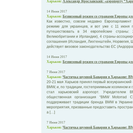
Харьков:
Александр Ярославский: «аэропорту “Харь
14 Июня 2017
Харьков:
Безвизовый режим со странами Европы д
Как известно, совсем недавно Европарламент
режиме для украинцев, и вот уже с 11 июня 
путешествовать в 34 европейские страны: 
Великобритании и Ирландии), 4 страны-ассоции
соглашения (Исландия, Лихтенштейн, Норвегия, Ш
действует визовое законодательство ЕС (Андорра,
14 Июня 2017
Харьков:
Безвизовый режим со странами Европы д
7 Июня 2017
Харьков:
Частичка шумной Баварии в Харькове: B
20-21 мая Харьков принял первый всеукраинский
BMW, и, по традиции, гостеприимным хозяином и
стал харьковский аэропорт. Учредителем 
общественная организация “BMW Motorrad Cl
поддерживает традиции бренда BMW в Украине,
мероприятия, призванные предоставить простран
а […]
7 Июня 2017
Харьков:
Частичка шумной Баварии в Харькове: B