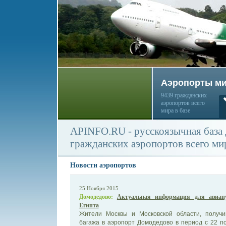
Аэропорты м
9439 гражданских
аэропортов всего
мира в базе
APINFO.RU - русскоязычная база
гражданских аэропортов всего ми
Новости аэропортов
25 Ноября 2015
Домодедово:
Актуальная информация для авиапу
Египта
Жители Москвы и Московской области, получ
багажа в аэропорт Домодедово в период с 22 по