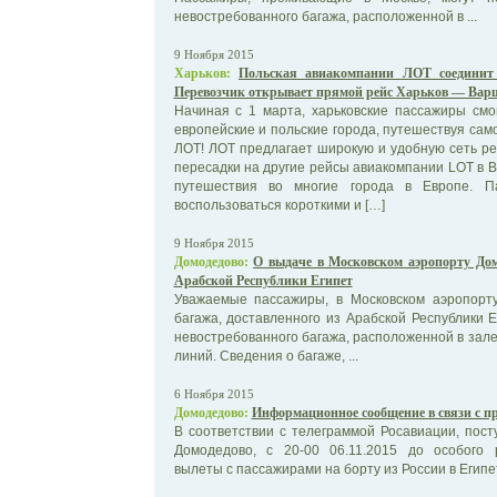
невостребованного багажа, расположенной в ...
9 Ноября 2015
Харьков:
Польская авиакомпании ЛОТ соедини
Перевозчик открывает прямой рейс Харьков — Вар
Начиная с 1 марта, харьковские пассажиры смо
европейские и польские города, путешествуя са
ЛОТ! ЛОТ предлагает широкую и удобную сеть ре
пересадки на другие рейсы авиакомпании LOT в В
путешествия во многие города в Европе. П
воспользоваться короткими и […]
9 Ноября 2015
Домодедово:
О выдаче в Московском аэропорту Домо
Арабской Республики Египет
Уважаемые пассажиры, в Московском аэропорт
багажа, доставленного из Арабской Республики Е
невостребованного багажа, расположенной в зал
линий. Сведения о багаже, ...
6 Ноября 2015
Домодедово:
Информационное сообщение в связи c пр
В соответствии с телеграммой Росавиации, пос
Домодедово, с 20-00 06.11.2015 до особого
вылеты с пассажирами на борту из России в Египет. 