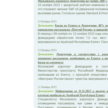
Московского аэропорта Домодедово на уровне «ВВ+»
16 ноября 2015 г. кредитный рейтинг компании 
что отражает мнение S&P об уверенном положен
вызовами рынка. Согласно оценке Standard & Poor's
13 Ноября 2015
Домодедово:
Багаж из Египта в Домодедово: 40% из
направлено пассажирам «Почтой России» и авиарей
В период с 09 ноября по 13 ноября 2015 года сп
Домодедово обработали более 7,5 тыс. мест 
вернувшихся из Арабской Республики Египет. Пасс
13 Ноября 2015
Домодедово:
Домодедово в соответствии с рек
оповещает пассажиров, прибывших из Египта, о не
багаж из аэропорта
Московский аэропорт Домодедово в соот
Министерства транспорта Российской Федера
прибывшим из Египта, с просьбой оперативно 
«Минтранс России просит туристов, вернувшихся из
11 Ноября 2015
Домодедово:
Информация от 11.11.2015 о выдаче 
которые прибыли из Арабской Республики Египет
Специалисты Московского аэропорта Домод
оповещению пассажиров, чьи сумки и чемод
Пассажиры, проживающие в Москве, могут п