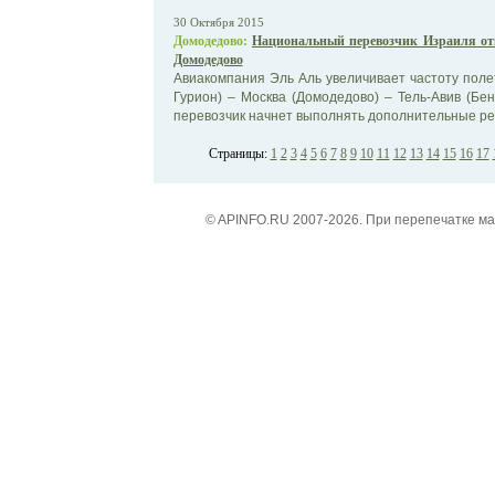
30 Октября 2015
Домодедово:
Национальный перевозчик Израиля от
Домодедово
Авиакомпания Эль Аль увеличивает частоту поле
Гурион) – Москва (Домодедово) – Тель-Авив (Бен
перевозчик начнет выполнять дополнительные рег
Страницы:
1
2
3
4
5
6
7
8
9
10
11
12
13
14
15
16
17
© APINFO.RU 2007-2026. При перепечатке м